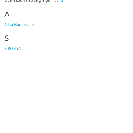
Danh sách thương hiệu:
A
S
A
A'Lôi Handmade
S
SIBO AYA