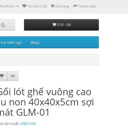
Tài khoản
Yêu thích (0)
Giỏ hàng
Thanh toán
0 SP - 0đ
 trợ nằm ngủ
Blogs
Gối lót ghế vuông cao
su non 40x40x5cm sợi
mát GLM-01
à sản xuất:
SIBO AYA