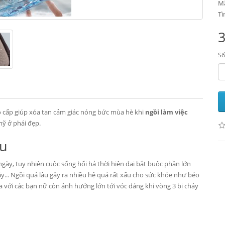
Mã
Tì
Số
 cấp giúp xóa tan cảm giác nóng bức mùa hè khi
ngồi làm việc
mỹ ở phái đẹp.
âu
gày, tuy nhiên cuộc sống hối hả thời hiện đại bắt buộc phần lớn
y... Ngồi quá lâu gây ra nhiều hệ quả rất xấu cho sức khỏe như béo
a với các bạn nữ còn ảnh hưởng lớn tới vóc dáng khi vòng 3 bị chảy