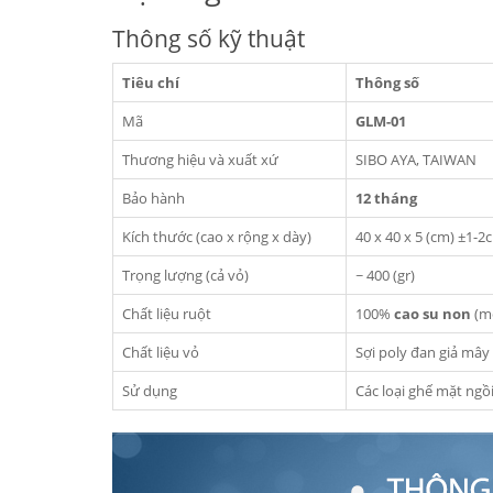
Thông số kỹ thuật
Tiêu chí
Thông số
Mã
GLM-01
Thương hiệu và xuất xứ
SIBO AYA, TAIWAN
Bảo hành
12 tháng
Kích thước (cao x rộng x dày)
40 x 40 x 5 (cm) ±1-2
Trọng lượng (cả vỏ)
~ 400 (gr)
Chất liệu ruột
100%
cao su non
(m
Chất liệu vỏ
Sợi poly đan giả mây
Sử dụng
Các loại ghế mặt ngồi