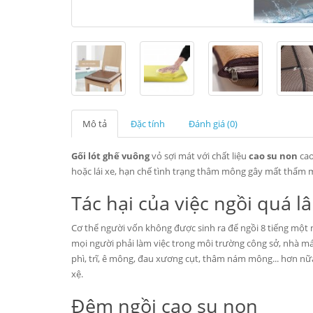
Mô tả
Đặc tính
Đánh giá (0)
Gối lót ghế vuông
vỏ sợi mát với chất liệu
cao su non
cao
hoặc lái xe, hạn chế tình trạng thâm mông gây mất thẩm 
Tác hại của việc ngồi quá l
Cơ thể người vốn không được sinh ra để ngồi 8 tiếng một n
mọi người phải làm việc trong môi trường công sở, nhà má
phì, trĩ, ê mông, đau xương cụt, thâm nám mông... hơn nữ
xệ.
Đệm ngồi cao su non