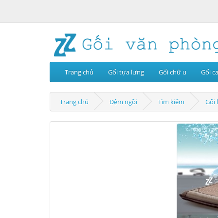
Trang chủ
Gối tựa lưng
Gối chữ u
Gối c
Trang chủ
Đệm ngồi
Tìm kiếm
Gối 