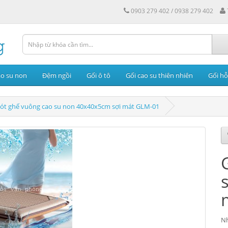
0903 279 402 / 0938 279 402
ao su non
Đệm ngồi
Gối ô tô
Gối cao su thiên nhiên
Gối hỗ
lót ghế vuông cao su non 40x40x5cm sợi mát GLM-01
Nh