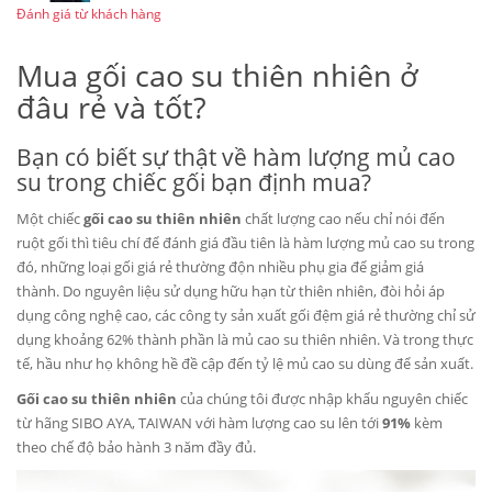
Đánh giá từ khách hàng
Mua gối cao su thiên nhiên ở
đâu rẻ và tốt?
Bạn có biết sự thật về hàm lượng mủ cao
su trong chiếc gối bạn định mua?
Một chiếc
gối cao su thiên nhiên
chất lượng cao nếu chỉ nói đến
ruột gối thì tiêu chí để đánh giá đầu tiên là hàm lượng mủ cao su trong
đó, những loại gối giá rẻ thường độn nhiều phụ gia để giảm giá
thành. Do nguyên liệu sử dụng hữu hạn từ thiên nhiên, đòi hỏi áp
dụng công nghệ cao, các công ty sản xuất gối đệm giá rẻ thường chỉ sử
dụng khoảng 62% thành phần là mủ cao su thiên nhiên. Và trong thực
tế, hầu như họ không hề đề cập đến tỷ lệ mủ cao su dùng để sản xuất.
Gối cao su thiên nhiên
của chúng tôi được nhập khẩu nguyên chiếc
từ hãng SIBO AYA, TAIWAN với hàm lượng cao su lên tới
91%
kèm
theo chế độ bảo hành 3 năm đầy đủ.