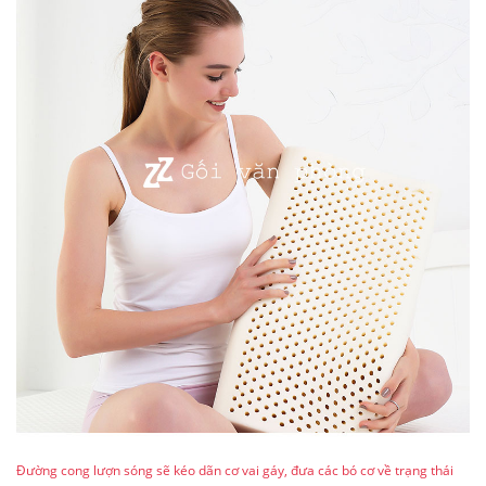
Đường cong lượn sóng sẽ kéo dãn cơ vai gáy, đưa các bó cơ về trạng thái