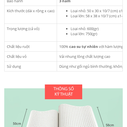
Bảo hành
3 năm
Kích thước (dài x rộng x cao)
Loại nhỏ: 50 x 30 x 10/7 (cm) ±1-
Loại lớn: 58 x 38 x 10/7 (cm) ±1-2
Trọng lượng (cả vỏ)
Loại nhỏ: 600(gr)
Loại lớn: 750(gr)
Chất liệu ruột
100%
cao su tự nhiên
với hàm lượng
9
Chất liệu vỏ
Vải nhung lông chất lượng cao
Sử dụng
Dùng như gối ngủ bình thường, không phâ