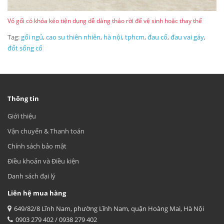
Vỏ gối có khóa kéo tiện dụng dễ dàng tháo rời để vệ sinh hoặc thay thế
Tag:
gối ngủ
,
cao su thiên nhiên
,
hà nội
,
tphcm
,
đau cổ
,
đau vai gáy
,
đốt sống cổ
Thông tin
Giới thiệu
Vận chuyển & Thanh toán
Chính sách bảo mật
Điều khoản và Điều kiện
Danh sách đại lý
Liên hệ mua hàng
649/82/8 Lĩnh Nam, phường Lĩnh Nam, quận Hoàng Mai, Hà Nội
0903 279 402 / 0938 279 402